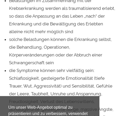
Belastungen im Zusammenhang mit der
Krebserkrankung werden als traumatisierend erlebt,
so dass die Anpassung an das Leben „nach“ der
Erkrankung und die Bewältigung des Erlebten
alleine nicht mehr möglich sind
solche Belastungen können die Erkrankung selbst,
die Behandlung, Operationen,
Körperveränderungen oder der Abbruch einer
Schwangerschaft sein
die Symptome können sehr vielfältig sein:
Schlaflosigkeit, gesteigerte Emotionalität (tiefe
Trauer, Wut, Aggressivität) und Sensibilität, Gefühle
der Leere, Taubheit, Unruhe und Anspannung,
Freudlosigkeit, Verlust des Lebenswillens,
Um unser Web-Angebot optimal zu
Schuldgefühle, gesteigerte Sorge, massive Ängste,
präsentieren und zu verbessern, verwendet